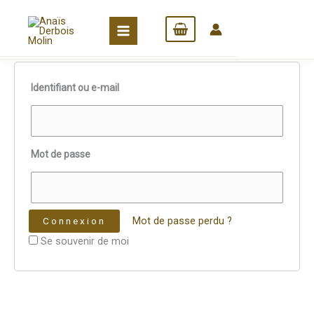
Mes cours
Aller
au
contenu
Connexion
Identifiant ou e-mail
Mot de passe
Mot de passe perdu ?
Se souvenir de moi