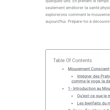
quelques-uns. En prenant le temps 
seulement améliorer ta santé physiq
explorerons comment le mouvement 
aujourd’hui. Prépare-toi à découvr
Table Of Contents
Mouvement Conscient
Intégrer des Prat
comme le yoga, la da
1- Introduction au Mo
Qu'est-ce que le
Les bienfaits du 