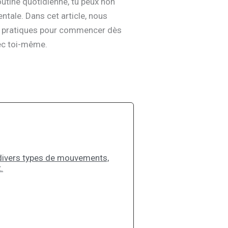
utine quotidienne, tu peux non
ntale. Dans cet article, nous
ls pratiques pour commencer dès
vec toi-même.
 divers types de mouvements,
.