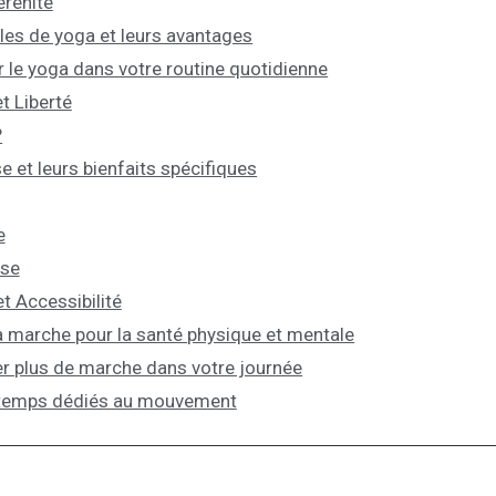
érénité
yles de yoga et leurs avantages
le yoga dans votre routine quotidienne
t Liberté
?
e et leurs bienfaits spécifiques
e
nse
et Accessibilité
la marche pour la santé physique et mentale
er plus de marche dans votre journée
n temps dédiés au mouvement