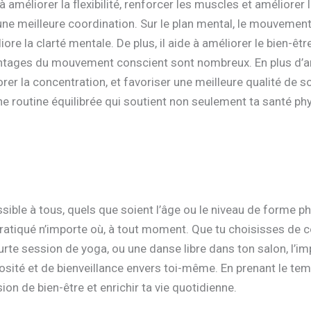
à améliorer la flexibilité, renforcer les muscles et améliorer 
une meilleure coordination. Sur le plan mental, le mouvement 
re la clarté mentale. De plus, il aide à améliorer le bien-êt
tages du mouvement conscient sont nombreux. En plus d’amél
iorer la concentration, et favoriser une meilleure qualité de
ne routine équilibrée qui soutient non seulement ta santé ph
ble à tous, quels que soient l’âge ou le niveau de forme phy
 pratiqué n’importe où, à tout moment. Que tu choisisses d
rte session de yoga, ou une danse libre dans ton salon, l’im
osité et de bienveillance envers toi-même. En prenant le t
on de bien-être et enrichir ta vie quotidienne.