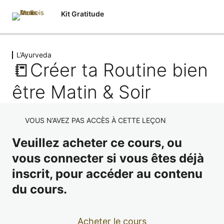
Kit Gratitude
L’Ayurveda
Introduction
📒Créer ta Routine bien
4 leçons, 1 quiz
Intro
L'Ayurveda
être Matin & Soir
La Gratitude : Définition & importance
Origine & Concepts
VOUS N’AVEZ PAS ACCÈS À CETTE LEÇON
Quiz d'auto-évaluation
Les bienfaits de l'Ayurveda dans ton quotidien
Veuillez acheter ce cours, ou
Carnet de bord
🧘‍♀️Routine ayurvédique Du Matin & Du Soir
vous connecter si vous êtes déjà
📒Créer ta Routine bien être Matin & Soir
inscrit, pour accéder au contenu
Meditation
du cours.
4 leçons
Qu'est ce que la méditation avec mudras ? 🙏🏻
Pranayama
Acheter le cours
4 leçons