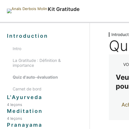
Kit Gratitude
Introduct
Introduction
Qu
Intro
La Gratitude : Définition &
VO
importance
Veu
Quiz d'auto-évaluation
pou
Carnet de bord
L'Ayurveda
Ach
4 leçons
Origine & Concepts
Meditation
4 leçons
Les bienfaits de l'Ayurveda dans
Qu'est ce que la méditation avec
Pranayama
ton quotidien
mudras ? 🙏🏻